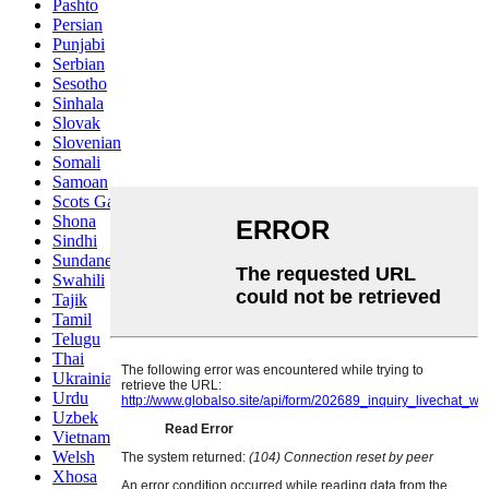
Pashto
Persian
Punjabi
Serbian
Sesotho
Sinhala
Slovak
Slovenian
Somali
Samoan
Scots Gaelic
Shona
Sindhi
Sundanese
Swahili
Tajik
Tamil
Telugu
Thai
Ukrainian
Urdu
Uzbek
Vietnamese
Welsh
Xhosa