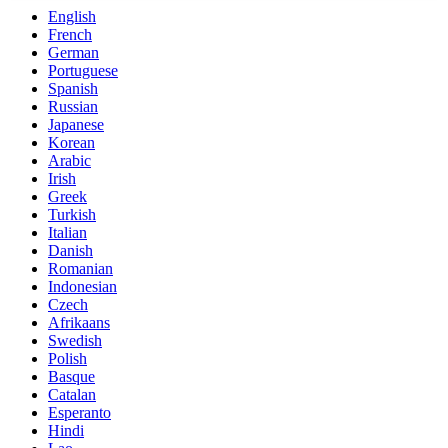
English
French
German
Portuguese
Spanish
Russian
Japanese
Korean
Arabic
Irish
Greek
Turkish
Italian
Danish
Romanian
Indonesian
Czech
Afrikaans
Swedish
Polish
Basque
Catalan
Esperanto
Hindi