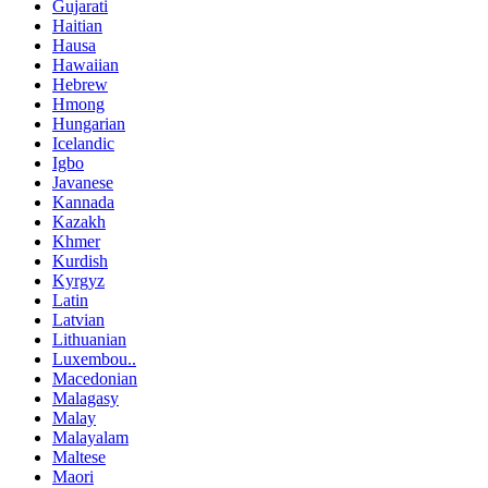
Gujarati
Haitian
Hausa
Hawaiian
Hebrew
Hmong
Hungarian
Icelandic
Igbo
Javanese
Kannada
Kazakh
Khmer
Kurdish
Kyrgyz
Latin
Latvian
Lithuanian
Luxembou..
Macedonian
Malagasy
Malay
Malayalam
Maltese
Maori