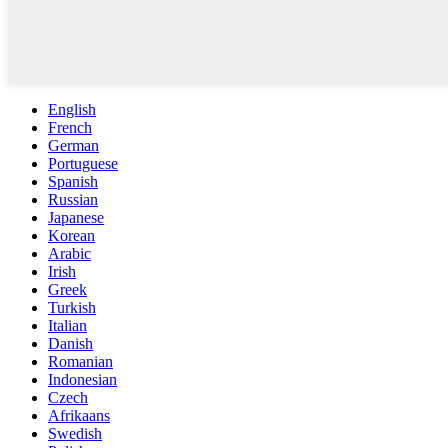
English
French
German
Portuguese
Spanish
Russian
Japanese
Korean
Arabic
Irish
Greek
Turkish
Italian
Danish
Romanian
Indonesian
Czech
Afrikaans
Swedish