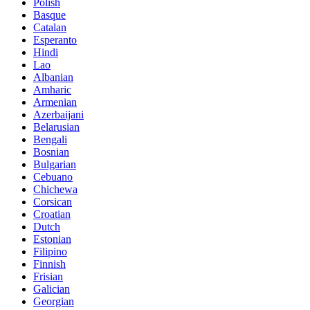
Polish
Basque
Catalan
Esperanto
Hindi
Lao
Albanian
Amharic
Armenian
Azerbaijani
Belarusian
Bengali
Bosnian
Bulgarian
Cebuano
Chichewa
Corsican
Croatian
Dutch
Estonian
Filipino
Finnish
Frisian
Galician
Georgian