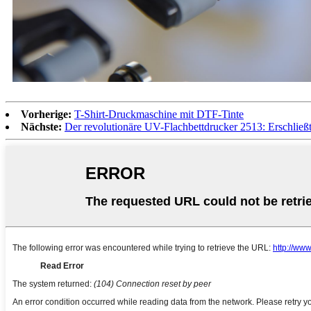
Vorherige:
T-Shirt-Druckmaschine mit DTF-Tinte
Nächste:
Der revolutionäre UV-Flachbettdrucker 2513: Erschlie