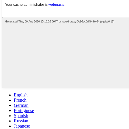
English
French
German
Portuguese
Spanish
Russian
Japanese