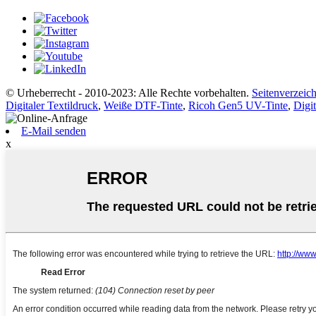
© Urheberrecht - 2010-2023: Alle Rechte vorbehalten.
Seitenverzeich
Digitaler Textildruck
,
Weiße DTF-Tinte
,
Ricoh Gen5 UV-Tinte
,
Digi
E-Mail senden
x